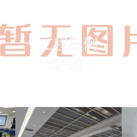
工
程
案
例
C
A
S
E