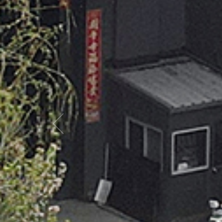
播音桌
Broadcasting Table