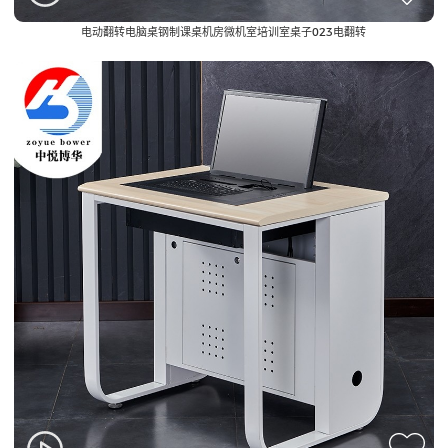
电动翻转电脑桌钢制课桌机房微机室培训室桌子023电翻转