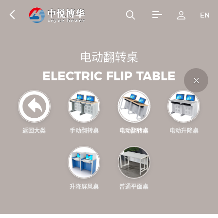
EN
电
动
翻
转
桌
E
L
E
C
T
R
I
C
F
L
I
P
T
A
B
L
E
返回大类
手动翻转桌
电动翻转桌
电动升降桌
升降屏风桌
普通平面桌