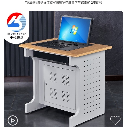
电动翻转桌多媒体教室微机室电脑桌学生课桌012电翻转
网络机柜
多媒体讲台
Network Cabinet
Multimedia podium
音频控制台
监控电视墙
Audio Consol
Monitoring TV wall
播音桌