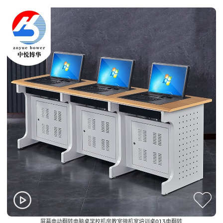
屏幕电动翻转电脑桌学校机房教室微机室培训桌013电翻转