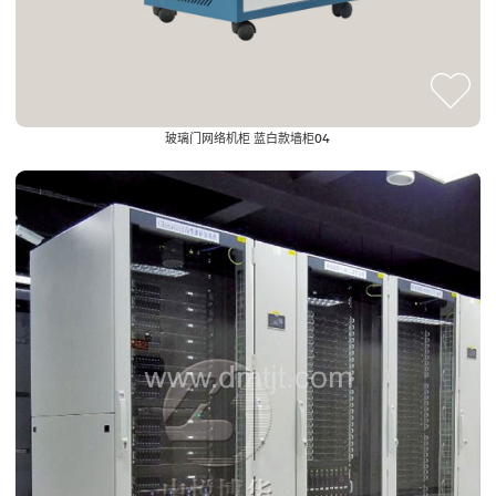
玻璃门网络机柜 蓝白款墙柜04