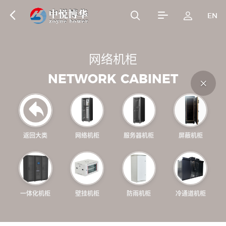
EN
网
络
机
柜
N
E
T
W
O
R
K
C
A
B
I
N
E
T
返回大类
网络机柜
服务器机柜
屏蔽机柜
一体化机柜
壁挂机柜
防雨机柜
冷通道机柜