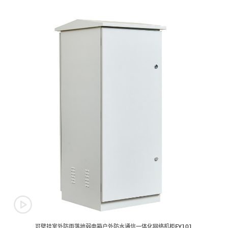
可壁挂室外防雨落地弱电箱户外防水通信一体化网络机柜FY101