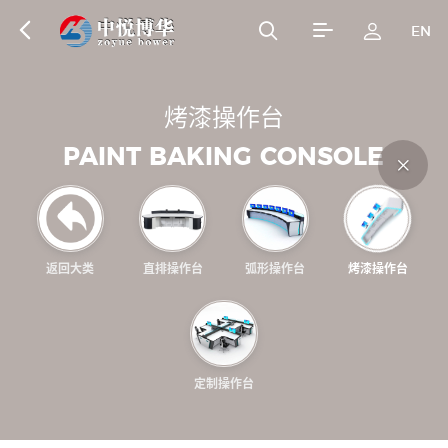
EN
翻转电脑桌
监控操作台
烤
漆
操
作
台
Flip the computer
Monitoring console
P
A
I
N
T
B
A
K
I
N
G
C
O
N
S
O
L
E
desk
返回大类
直排操作台
弧形操作台
烤漆操作台
网络机柜
多媒体讲台
Network Cabinet
Multimedia podium
定制操作台