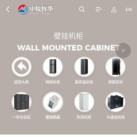
EN
壁
挂
机
柜
W
A
L
L
M
O
U
N
T
E
D
C
A
B
I
N
E
T
返回大类
网络机柜
服务器机柜
屏蔽机柜
一体化机柜
壁挂机柜
防雨机柜
冷通道机柜