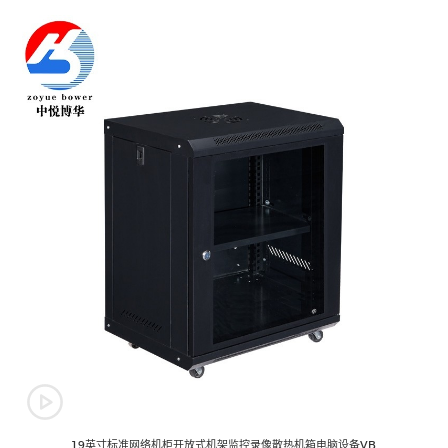
19英寸标准网络机柜开放式机架监控录像散热机箱电脑设备VB