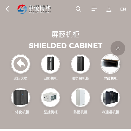
EN
翻转电脑桌
监控操作台
屏
蔽
机
柜
Flip the computer
Monitoring console
S
H
I
E
L
D
E
D
C
A
B
I
N
E
T
desk
返回大类
网络机柜
服务器机柜
屏蔽机柜
网络机柜
多媒体讲台
Network Cabinet
Multimedia podium
一体化机柜
壁挂机柜
防雨机柜
冷通道机柜