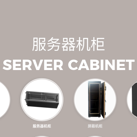
监控操作台
服
务
器
机
柜
Monitoring console
S
E
R
V
E
R
C
A
B
I
N
E
T
服务器机柜
屏蔽机柜